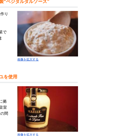
製“ベジタルタルソース”
を作り
菜で
ま
画像を拡大する
ユを使用
に拠
皇室
家の間
画像を拡大する