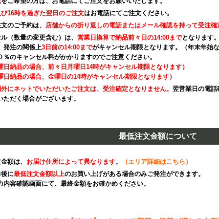
配
をご希望の方は、お電話にてご注文をお願いいたします。
び16時を過ぎた翌日のご注文
はお電話にてご注文ください。
注文のご予約は、
店舗からの折り返しの電話またはメール確認を持って受注確
セル（数量の変更含む）は、
営業日換算で納品前々日の14:00まで
となります。
、発注の関係上
3日前の14:00まで
がキャンセル期限となります。（年末年始
０％のキャンセル料がかかりますのでご注意ください。
曜日納品の場合、前々日月曜日14時がキャンセル期限となります）
曜日納品の場合、金曜日の14時がキャンセル期限となります）
間外にネットでいただいたご注文は、受注確定となりません。
翌営業日の電話
いただく場合がございます。
最低注文金額について
文金額は、
お届け住所によって異なります
。
（エリア詳細はこちら）
力後に
最低注文金額以上
のお買い上げがある場合のみご発注ができます。
力内容確認画面にて、最終金額をお確かめください。