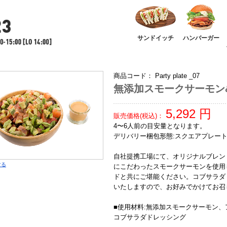
サンドイッチ
ハンバーガー
商品コード：
Party plate _07
無添加スモークサーモン
5,292
円
販売価格(税込)：
4〜6人前の目安量となります。
デリバリー梱包形態:スクエアプレー
自社提携工場にて、オリジナルブレン
する
にこだわったスモークサーモンを使用
ドと共にご堪能ください。コブサラダ
いたしますので、お好みでかけてお召
■使用材料:無添加スモークサーモン
コブサラダドレッシング