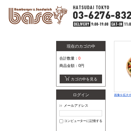
現在のカゴの中
合計数量：
0
商品金額：
0円
カゴの中を見る
ログイン
画像を拡大
メールアドレス
コンピューターに記憶する