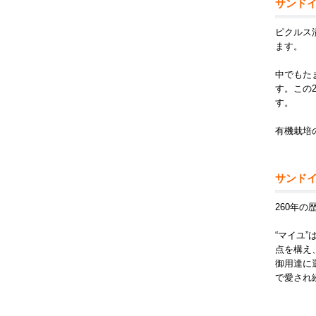
サンド
ピクルス
ます。
中でもた
す。この
す。
有機栽培
サンド
260年
“マイユ
点を構え
御用達に
で愛され