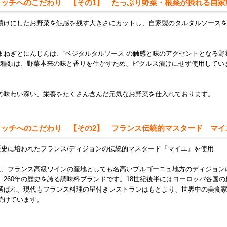
イッチへのこだわり 【その1】 たっぷり野菜・根菜が摂れる自家
漬けにしたお野菜を触感を残す大きさにカットし、自家製のタルタルソース
まねぎとにんじんは、“ベジタルタルソース”の触感と味のアクセントとなる野
2種類は、野菜本来の味と香りを生かすため、ピクルス漬けにせず使用してい
の味わい深い、栄養をたくさん含んだ元気なお野菜を仕入れております。
イッチへのこだわり 【その2】 フランス伝統的マスタード マイ
の歴史に培われたフランス/ディジョンの伝統的マスタード『マイユ』を使用
”は、フランス高級ワインの産地としても名高いブルゴーニュ地方のディジョン
、260年の歴史を誇る調味料ブランドです。18世紀後半にはヨーロッパ各国の
選ばれ、現代もフランス料理の星付きレストランはもとより、世界中の美食
続けています。