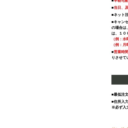
■
早朝宅
■
当日、及
■ネット
■キャン
の場合は
は、１０
（例：水
（例：月
■
営業時
りさせて
■最低注
■住所入
※必ず入